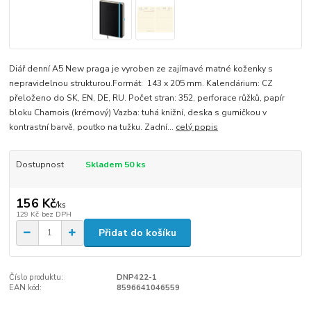
Diář denní A5 New praga je vyroben ze zajímavé matné koženky s
nepravidelnou strukturou.Formát: 143 x 205 mm. Kalendárium: CZ
přeloženo do SK, EN, DE, RU. Počet stran: 352, perforace růžků, papír
bloku Chamois (krémový) Vazba: tuhá knižní, deska s gumičkou v
kontrastní barvě, poutko na tužku. Zadní...
celý popis
Dostupnost
Skladem 50 ks
156 Kč
/
ks
129 Kč
bez DPH
Přidat do košíku
Číslo produktu:
DNP422-1
EAN kód:
8596641046559