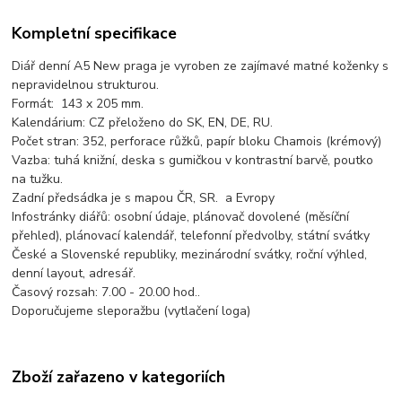
Kompletní specifikace
Diář denní A5 New praga je vyroben ze zajímavé matné koženky s
nepravidelnou strukturou.
Formát: 143 x 205 mm.
Kalendárium: CZ přeloženo do SK, EN, DE, RU.
Počet stran: 352, perforace růžků, papír bloku Chamois (krémový)
Vazba: tuhá knižní, deska s gumičkou v kontrastní barvě, poutko
na tužku.
Zadní předsádka je s mapou ČR, SR. a Evropy
Infostránky diářů: osobní údaje, plánovač dovolené (měsíční
přehled), plánovací kalendář, telefonní předvolby, státní svátky
České a Slovenské republiky, mezinárodní svátky, roční výhled,
denní layout, adresář.
Časový rozsah: 7.00 - 20.00 hod..
Doporučujeme sleporažbu (vytlačení loga)
Zboží zařazeno v kategoriích