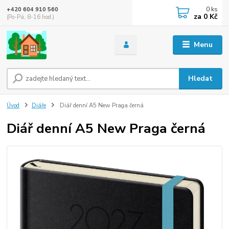
0
ks
+420 604 910 560
za
0 Kč
(Po-Pá, 8-16 hod.)
Menu
Hledat
Úvod
Diáře
Diář denní A5 New Praga černá
Diář denní A5 New Praga černá