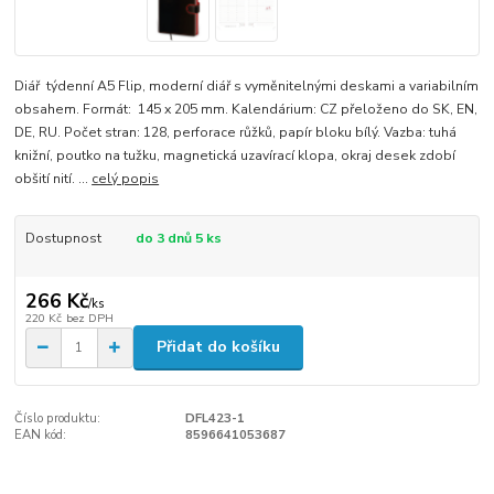
Diář týdenní A5 Flip, moderní diář s vyměnitelnými deskami a variabilním
obsahem. Formát: 145 x 205 mm. Kalendárium: CZ přeloženo do SK, EN,
DE, RU. Počet stran: 128, perforace růžků, papír bloku bílý. Vazba: tuhá
knižní, poutko na tužku, magnetická uzavírací klopa, okraj desek zdobí
obšití nití. ...
celý popis
Dostupnost
do 3 dnů 5 ks
266 Kč
/
ks
220 Kč
bez DPH
Přidat do košíku
Číslo produktu:
DFL423-1
EAN kód:
8596641053687