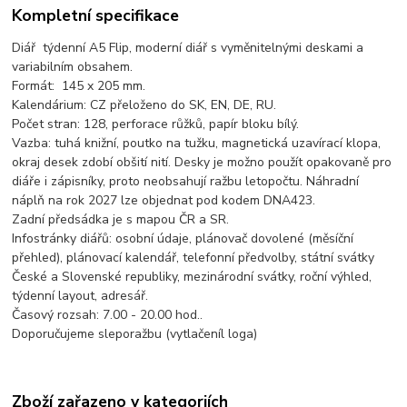
Kompletní specifikace
Diář týdenní A5 Flip, moderní diář s vyměnitelnými deskami a
variabilním obsahem.
Formát: 145 x 205 mm.
Kalendárium: CZ přeloženo do SK, EN, DE, RU.
Počet stran: 128, perforace růžků, papír bloku bílý.
Vazba: tuhá knižní, poutko na tužku, magnetická uzavírací klopa,
okraj desek zdobí obšití nití. Desky je možno použít opakovaně pro
diáře i zápisníky, proto neobsahují ražbu letopočtu. Náhradní
náplň na rok 2027 lze objednat pod kodem DNA423.
Zadní předsádka je s mapou ČR a SR.
Infostránky diářů: osobní údaje, plánovač dovolené (měsíční
přehled), plánovací kalendář, telefonní předvolby, státní svátky
České a Slovenské republiky, mezinárodní svátky, roční výhled,
týdenní layout, adresář.
Časový rozsah: 7.00 - 20.00 hod..
Doporučujeme sleporažbu (vytlačeníl loga)
Zboží zařazeno v kategoriích