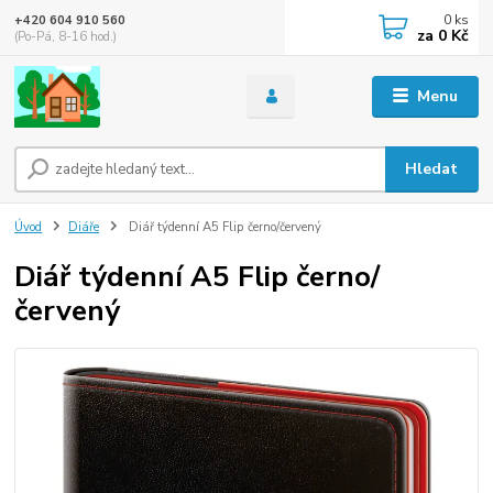
0
ks
+420 604 910 560
za
0 Kč
(Po-Pá, 8-16 hod.)
Menu
Hledat
Úvod
Diáře
Diář týdenní A5 Flip černo/červený
Diář týdenní A5 Flip černo/
červený