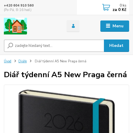
0
ks
+420 604 910 560
za
0 Kč
(Po-Pá, 8-16 hod.)
Menu
Hledat
Úvod
Diáře
Diář týdenní A5 New Praga černá
Diář týdenní A5 New Praga černá