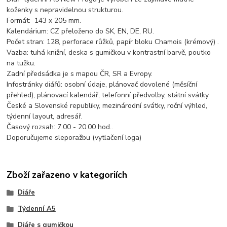
koženky s nepravidelnou strukturou.
Formát: 143 x 205 mm.
Kalendárium: CZ přeloženo do SK, EN, DE, RU.
Počet stran: 128, perforace růžků, papír bloku Chamois (krémový) .
Vazba: tuhá knižní, deska s gumičkou v kontrastní barvě, poutko
na tužku.
Zadní předsádka je s mapou ČR, SR a Evropy.
Infostránky diářů: osobní údaje, plánovač dovolené (měsíční
přehled), plánovací kalendář, telefonní předvolby, státní svátky
České a Slovenské republiky, mezinárodní svátky, roční výhled,
týdenní layout, adresář.
Časový rozsah: 7.00 - 20.00 hod..
Doporučujeme sleporažbu (vytlačení loga)
Zboží zařazeno v kategoriích
Diáře
Týdenní A5
Diáře s gumičkou