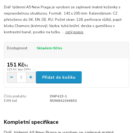
Diář týdenní A5 New Praga je vyroben ze zajímavé matné koženky s
nepravidelnou strukturou. Formát: 143 x 205 mm. Kalendárium: CZ
přeloženo do SK, EN, DE, RU. Počet stran: 128, perforace růžků, papír
bloku Chamois (krémový) .Vazba: tuhá knižní, deska s gumičkou v
kontrastní barvě, poutko na tužku. ...
celý popis
Dostupnost
Skladem 50 ks
151 Kč
/
ks
125 Kč
bez DPH
Přidat do košíku
Číslo produktu:
DNP423-1
EAN kód:
8596641046603
Kompletní specifikace
Diář týdenní A5 New Praga je vyroben ze zajímavé matné