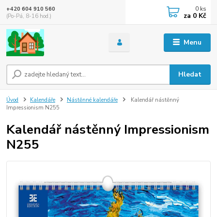
0
ks
+420 604 910 560
za
0 Kč
(Po-Pá, 8-16 hod.)
Menu
Hledat
Úvod
Kalendáře
Nástěnné kalendáře
Kalendář nástěnný
Impressionism N255
Kalendář nástěnný Impressionism
N255