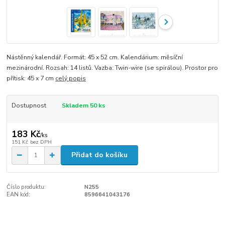
Nástěnný kalendář. Formát: 45 x 52 cm. Kalendárium: měsíční
mezinárodní. Rozsah: 14 listů. Vazba: Twin-wire (se spirálou). Prostor pro
přítisk: 45 x 7 cm
celý popis
Dostupnost
Skladem 50 ks
183 Kč
/
ks
151 Kč
bez DPH
Přidat do košíku
Číslo produktu:
N255
EAN kód:
8596641043176