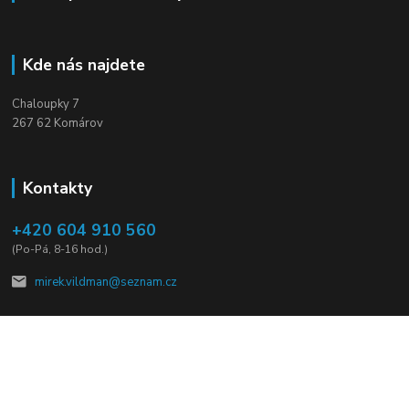
Kde nás najdete
Chaloupky 7
267 62 Komárov
Kontakty
+420 604 910 560
(Po-Pá, 8-16 hod.)
mirek.vildman@seznam.cz
Vytvořeno na
Eshop-rychle.cz