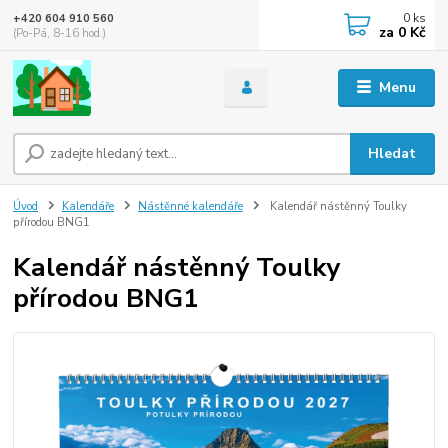
0
ks
+420 604 910 560
za
0 Kč
(Po-Pá, 8-16 hod.)
Menu
Hledat
Úvod
Kalendáře
Nástěnné kalendáře
Kalendář nástěnný Toulky
přírodou BNG1
Kalendář nástěnný Toulky
přírodou BNG1