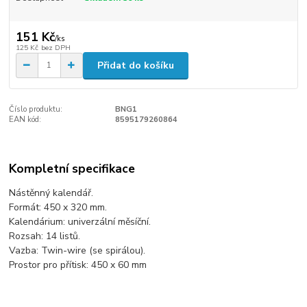
151 Kč
/
ks
125 Kč
bez DPH
Přidat do košíku
Číslo produktu:
BNG1
EAN kód:
8595179260864
Kompletní specifikace
Nástěnný kalendář.
Formát: 450 x 320 mm.
Kalendárium: univerzální měsíční.
Rozsah: 14 listů.
Vazba: Twin-wire (se spirálou).
Prostor pro přítisk: 450 x 60 mm