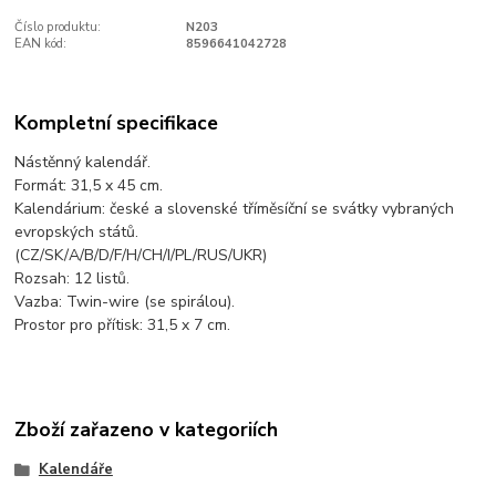
Číslo produktu:
N203
EAN kód:
8596641042728
Kompletní specifikace
Nástěnný kalendář.
Formát: 31,5 x 45 cm.
Kalendárium: české a slovenské tříměsíční se svátky vybraných
evropských států.
(CZ/SK/A/B/D/F/H/CH/I/PL/RUS/UKR)
Rozsah: 12 listů.
Vazba: Twin-wire (se spirálou).
Prostor pro přítisk: 31,5 x 7 cm.
Zboží zařazeno v kategoriích
Kalendáře