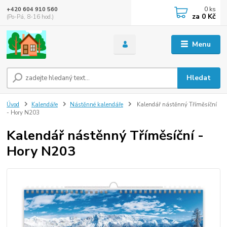
0
ks
+420 604 910 560
za
0 Kč
(Po-Pá, 8-16 hod.)
Menu
Hledat
Úvod
Kalendáře
Nástěnné kalendáře
Kalendář nástěnný Tříměsíční
- Hory N203
Kalendář nástěnný Tříměsíční -
Hory N203