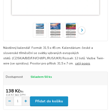
Nástěnný kalendář. Formát: 31,5 x 45 cm. Kalendárium: české a
slovenské tříměsíční se svátky vybraných evropských
států. (CZ/SK/A/B/D/F/H/CH/I/PL/RUS/UKR) Rozsah: 12 listů. Vazba: Twin-
wire (se spirálou). Prostor pro přítisk: 31,5 x 7 cm.
celý popis
Dostupnost
Skladem 50 ks
138 Kč
/
ks
114 Kč
bez DPH
Přidat do košíku