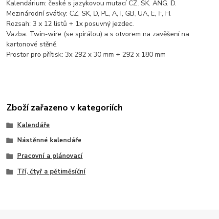
Kalendárium: české s jazykovou mutací CZ, SK, ANG, D.
Mezinárodní svátky: CZ, SK, D, PL, A, I, GB, UA, E, F, H.
Rozsah: 3 x 12 listů + 1x posuvný jezdec.
Vazba: Twin-wire (se spirálou) a s otvorem na zavěšení na
kartonové stěně.
Prostor pro přítisk: 3x 292 x 30 mm + 292 x 180 mm
Zboží zařazeno v kategoriích
Kalendáře
Nástěnné kalendáře
Pracovní a plánovací
Tří, čtyř a pětiměsíční