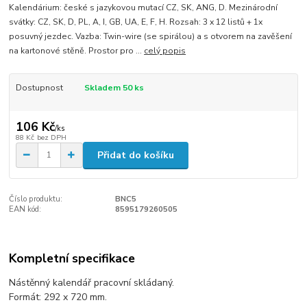
Kalendárium: české s jazykovou mutací CZ, SK, ANG, D. Mezinárodní
svátky: CZ, SK, D, PL, A, I, GB, UA, E, F, H. Rozsah: 3 x 12 listů + 1x
posuvný jezdec. Vazba: Twin-wire (se spirálou) a s otvorem na zavěšení
na kartonové stěně. Prostor pro ...
celý popis
Dostupnost
Skladem 50 ks
106 Kč
/
ks
88 Kč
bez DPH
Přidat do košíku
Číslo produktu:
BNC5
EAN kód:
8595179260505
Kompletní specifikace
Nástěnný kalendář pracovní skládaný.
Formát: 292 x 720 mm.