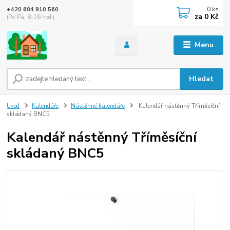
0
ks
+420 604 910 560
za
0 Kč
(Po-Pá, 8-16 hod.)
Menu
Hledat
Úvod
Kalendáře
Nástěnné kalendáře
Kalendář nástěnný Tříměsíční
skládaný BNC5
Kalendář nástěnný Tříměsíční
skládaný BNC5