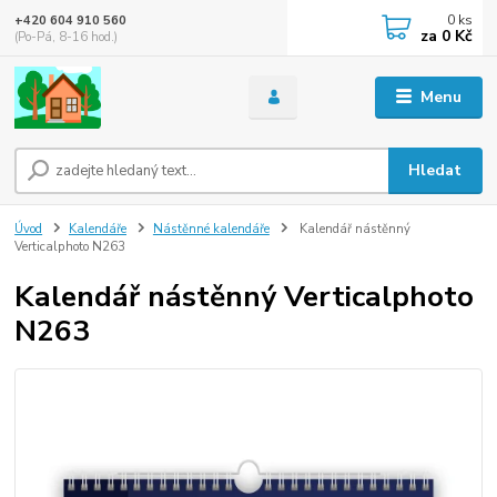
0
ks
+420 604 910 560
za
0 Kč
(Po-Pá, 8-16 hod.)
Menu
Hledat
Úvod
Kalendáře
Nástěnné kalendáře
Kalendář nástěnný
Verticalphoto N263
Kalendář nástěnný Verticalphoto
N263