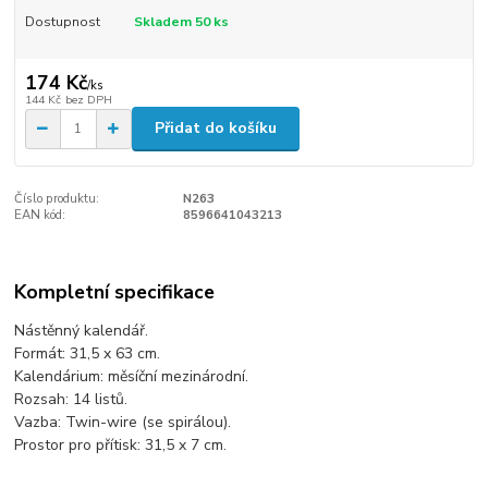
Dostupnost
Skladem 50 ks
174 Kč
/
ks
144 Kč
bez DPH
Přidat do košíku
Číslo produktu:
N263
EAN kód:
8596641043213
Kompletní specifikace
Nástěnný kalendář.
Formát: 31,5 x 63 cm.
Kalendárium: měsíční mezinárodní.
Rozsah: 14 listů.
Vazba: Twin-wire (se spirálou).
Prostor pro přítisk: 31,5 x 7 cm.