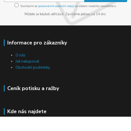
Souhlasím se
zpracováním osobních údajů
za účelem rozesílky newsletteru.
Můžete se kdykoli odhlásit. Zasíláme jednou za 14 dní.
Informace pro zákazníky
O nás
Jak nakupovat
Obchodní podmínky
Ceník potisku a ražby
Kde nás najdete
Chaloupky 7
267 62 Komárov