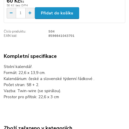
60 Kč
/
ks
50 Kč
bez DPH
Přidat do košíku
Číslo produktu:
S04
EAN kód:
8596641043701
Kompletní specifikace
Stolní kalendář.
Formát: 22,6 x 13,9 cm.
Kalendárium: české a slovenské týdenní řádkové .
Počet stran: 58 + 2.
Vazba: Twin-wire (se spirálou).
Prostor pro přítisk: 22,6 x 3 cm
Zboží zařazeno v kategoriích