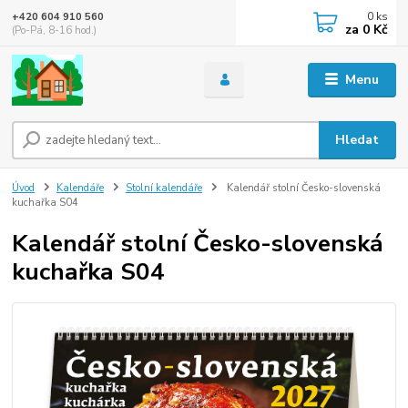
0
ks
+420 604 910 560
za
0 Kč
(Po-Pá, 8-16 hod.)
Menu
Hledat
Úvod
Kalendáře
Stolní kalendáře
Kalendář stolní Česko-slovenská
kuchařka S04
Kalendář stolní Česko-slovenská
kuchařka S04