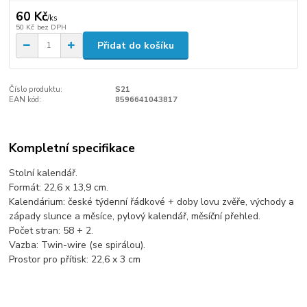
60 Kč
/
ks
50 Kč
bez DPH
Přidat do košíku
Číslo produktu:
S21
EAN kód:
8596641043817
Kompletní specifikace
Stolní kalendář.
Formát: 22,6 x 13,9 cm.
Kalendárium: české týdenní řádkové + doby lovu zvěře, východy a
západy slunce a měsíce, pylový kalendář, měsíční přehled.
Počet stran: 58 + 2.
Vazba: Twin-wire (se spirálou).
Prostor pro přítisk: 22,6 x 3 cm