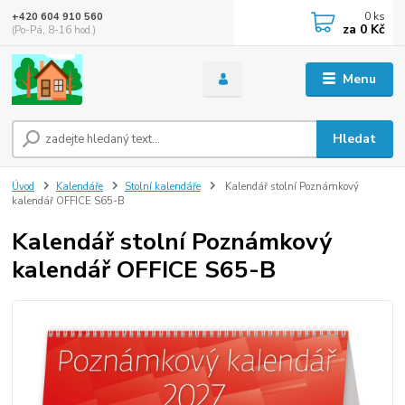
0
ks
+420 604 910 560
za
0 Kč
(Po-Pá, 8-16 hod.)
Menu
Hledat
Úvod
Kalendáře
Stolní kalendáře
Kalendář stolní Poznámkový
kalendář OFFICE S65-B
Kalendář stolní Poznámkový
kalendář OFFICE S65-B