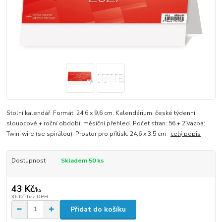
Stolní kalendář. Formát: 24,6 x 9,6 cm. Kalendárium: české týdenní
sloupcové + roční období, měsíční přehled. Počet stran: 56 + 2.Vazba:
Twin-wire (se spirálou). Prostor pro přítisk: 24,6 x 3,5 cm
celý popis
Dostupnost
Skladem 50 ks
43 Kč
/
ks
36 Kč
bez DPH
Přidat do košíku