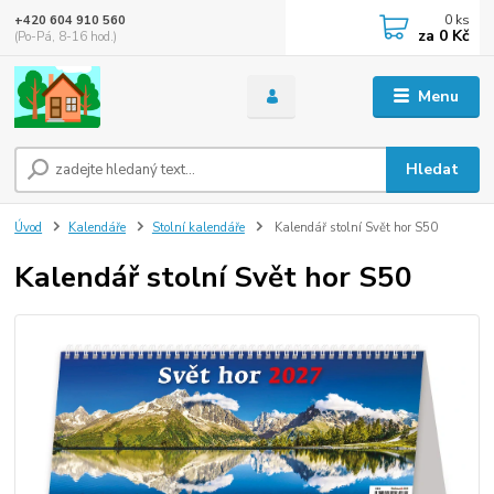
0
ks
+420 604 910 560
za
0 Kč
(Po-Pá, 8-16 hod.)
Menu
Hledat
Úvod
Kalendáře
Stolní kalendáře
Kalendář stolní Svět hor S50
Kalendář stolní Svět hor S50