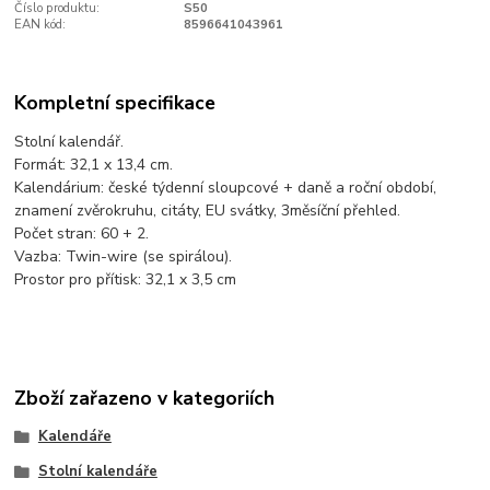
Číslo produktu:
S50
EAN kód:
8596641043961
Kompletní specifikace
Stolní kalendář.
Formát: 32,1 x 13,4 cm.
Kalendárium: české týdenní sloupcové + daně a roční období,
znamení zvěrokruhu, citáty, EU svátky, 3měsíční přehled.
Počet stran: 60 + 2.
Vazba: Twin-wire (se spirálou).
Prostor pro přítisk: 32,1 x 3,5 cm
Zboží zařazeno v kategoriích
Kalendáře
Stolní kalendáře