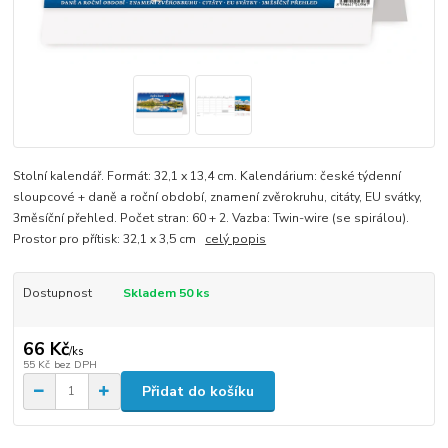
Stolní kalendář. Formát: 32,1 x 13,4 cm. Kalendárium: české týdenní
sloupcové + daně a roční období, znamení zvěrokruhu, citáty, EU svátky,
3měsíční přehled. Počet stran: 60 + 2. Vazba: Twin-wire (se spirálou).
Prostor pro přítisk: 32,1 x 3,5 cm
celý popis
Dostupnost
Skladem 50 ks
66 Kč
/
ks
55 Kč
bez DPH
Přidat do košíku