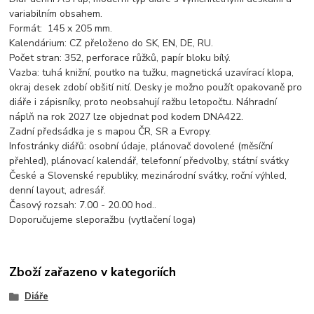
variabilním obsahem.
Formát: 145 x 205 mm.
Kalendárium: CZ přeloženo do SK, EN, DE, RU.
Počet stran: 352, perforace růžků, papír bloku bílý.
Vazba: tuhá knižní, poutko na tužku, magnetická uzavírací klopa,
okraj desek zdobí obšití nití. Desky je možno použít opakovaně pro
diáře i zápisníky, proto neobsahují ražbu letopočtu. Náhradní
náplň na rok 2027 lze objednat pod kodem DNA422.
Zadní předsádka je s mapou ČR, SR a Evropy.
Infostránky diářů: osobní údaje, plánovač dovolené (měsíční
přehled), plánovací kalendář, telefonní předvolby, státní svátky
České a Slovenské republiky, mezinárodní svátky, roční výhled,
denní layout, adresář.
Časový rozsah: 7.00 - 20.00 hod..
Doporučujeme sleporažbu (vytlačení loga)
Zboží zařazeno v kategoriích
Diáře