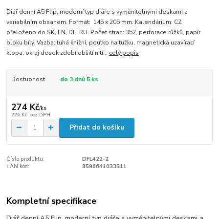
Diář denní A5 Flip, moderní typ diáře s vyměnitelnými deskami a
variabilním obsahem. Formát: 145 x 205 mm. Kalendárium: CZ
přeloženo do SK, EN, DE, RU. Počet stran: 352, perforace růžků, papír
bloku bílý. Vazba: tuhá knižní, poutko na tužku, magnetická uzavírací
klopa, okraj desek zdobí obšití nití...
celý popis
Dostupnost
do 3 dnů 5 ks
274 Kč
/
ks
226 Kč
bez DPH
Přidat do košíku
Číslo produktu:
DFL422-2
EAN kód:
8596641033511
Kompletní specifikace
Diář denní A5 Flip, moderní typ diáře s vyměnitelnými deskami a