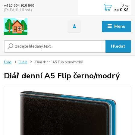
0
ks
+420 604 910 560
za
0 Kč
(Po-Pá, 8-16 hod.)
Menu
Hledat
Úvod
Diáře
Diář denní A5 Flip černo/modrý
Diář denní A5 Flip černo/modrý