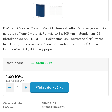
Diář denní A5 Print Classic. Matná koženka Vivella představuje kvalitní a
na dotek příjemný materiál.Formát: 143 x 205 mm. Kalendárium: CZ
přeloženo do SK, EN, DE, RU. Počet stran: 352, perforace růžků. Vazba:
tuhá knižní, papír bloku bílý. Zadní předsádka je s mapou ČR, SR a
Evropy.Infostránky diá...
celý popis
Dostupnost
Skladem 50 ks
140 Kč
/
ks
116 Kč
bez DPH
Přidat do košíku
Číslo produktu:
DP422-02
EAN kód:
8596641047075