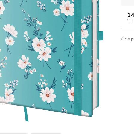
14
116
Číslo p