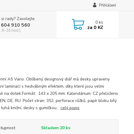
Přihlášení
 si rady? Zavolejte.
0
ks
 604 910 560
za
0 Kč
, 8-16 hod.)
enní A5 Vario. Oblíbený designový diář má desky upraveny
lní laminací s hedvábným efektem, díky které jsou velmi
né na dotek.Formát: 143 x 205 mm. Kalendárium: CZ přeloženo
EN, DE, RU. Počet stran: 352, perforace růžků, papír bloku bílý.
 tuhá knižní, desky s gumičkou...
celý popis
tupnost
Skladem 20 ks