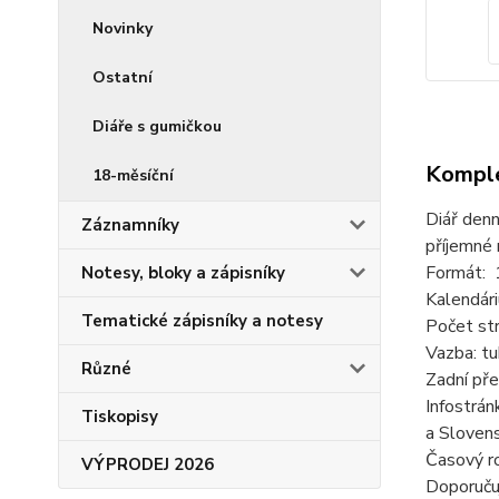
Novinky
Ostatní
Diáře s gumičkou
Komple
18-měsíční
Diář denn
Záznamníky
příjemné 
Formát: 
Notesy, bloky a zápisníky
Kalendár
Tematické zápisníky a notesy
Počet str
Vazba: tu
Různé
Zadní př
Infostrán
Tiskopisy
a Slovens
Časový ro
VÝPRODEJ 2026
Doporuču