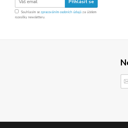
Přihlásit se
Souhlasím se
zpracováním osobních údajů
za účelem
rozesílky newsletteru.
N