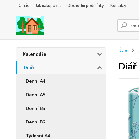
O nás
Jak nakupovat
Obchodní podmínky
Kontakty
Úvod
D
Kalendáře
Diář
Diáře
Denní A4
Denní A5
Denní B5
Denní B6
Týdenní A4