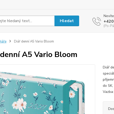
Nevíte
Hledat
+420
(Po-Pá
iáře
Diář denní A5 Vario Bloom
 denní A5 Vario Bloom
Diář d
speciá
příjem
do SK, 
Vazba:
Dos