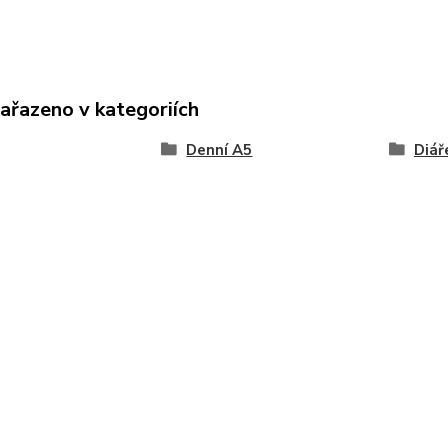
zařazeno v kategoriích
Denní A5
Diář