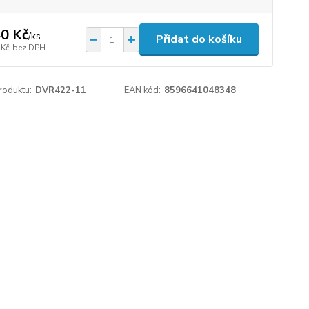
0 Kč
/
ks
Přidat do košíku
 Kč
bez DPH
roduktu:
DVR422-11
EAN kód:
8596641048348