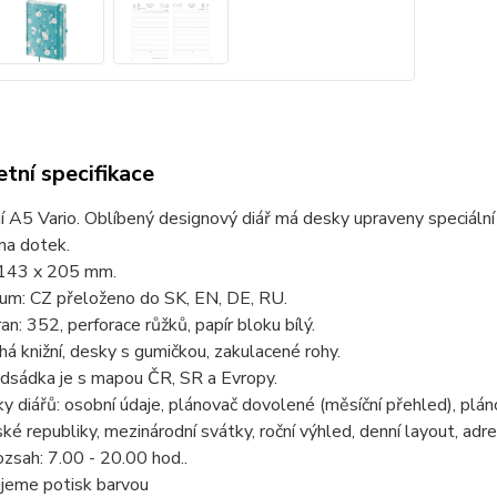
tní specifikace
í A5 Vario. Oblíbený designový diář má desky upraveny speciální
na dotek.
143 x 205 mm.
ium: CZ přeloženo do SK, EN, DE, RU.
an: 352, perforace růžků, papír bloku bílý.
há knižní, desky s gumičkou, zakulacené rohy.
edsádka je s mapou ČR, SR a Evropy.
ky diářů: osobní údaje, plánovač dovolené (měsíční přehled), plá
ké republiky, mezinárodní svátky, roční výhled, denní layout, adre
zsah: 7.00 - 20.00 hod..
jeme potisk barvou