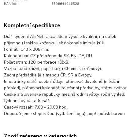
EAN kód:
8596641046528
Kompletní specifikace
Diář týdenní A5 Nebrasca. Jde o vysoce kvalitní, na dotek
příjemnou lesklou koženku, jež dokonale imituje kůži.
Formát: 143 x 205 mm.
Kalendárium: CZ přeloženo do SK, EN, DE, RU.
Počet stran: 128, perforace růžků.
Vazba: tuhá knižní, papír bloku Chamois (krémový).
Zadní předsádka je s mapou ČR, SR a Evropy.
Infostránky diářů: osobní údaje, plánovač dovolené (měsíční
přehled), plánovací kalendář, telefonní předvolby, státní svátky
České a Slovenské republiky, mezinárodní svátky, roční výhled,
týdenní layout, adresář.
Časový rozsah: 7.00 - 20.00 hod..
Doporučujeme sleporažbu (vytlačení loga), popř. potisk barvou
Zboží zařazeno v kategoriích