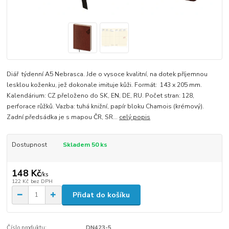
Diář týdenní A5 Nebrasca. Jde o vysoce kvalitní, na dotek příjemnou
lesklou koženku, jež dokonale imituje kůži. Formát: 143 x 205 mm.
Kalendárium: CZ přeloženo do SK, EN, DE, RU. Počet stran: 128,
perforace růžků. Vazba: tuhá knižní, papír bloku Chamois (krémový).
Zadní předsádka je s mapou ČR, SR...
celý popis
Dostupnost
Skladem 50 ks
148 Kč
/
ks
122 Kč
bez DPH
Přidat do košíku
Číslo produktu:
DN423-5