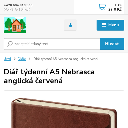
0
ks
+420 604 910 560
za
0 Kč
(Po-Pá, 8-16 hod.)
Menu
Hledat
Úvod
Diáře
Diář týdenní A5 Nebrasca anglická červená
Diář týdenní A5 Nebrasca
anglická červená