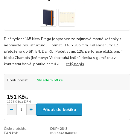
Diář týdenní A5 New Praga je vyroben ze zajímavé matné koženky s
nepravidelnou strukturou. Formát: 143 x 205 mm. Kalendárium: CZ
přeloženo do SK, EN, DE, RU. Počet stran: 128, perforace růžků, papír
bloku Chamois (krémový) .Vazba: tuhá knižní, deska s gumičkou v
kontrastní barvě, poutko na tužku. ...
celý popis
Dostupnost
Skladem 50 ks
151 Kč
/
ks
125 Kč
bez DPH
Přidat do košíku
Číslo produktu:
DNP423-3
EAN kód:
8596641046610