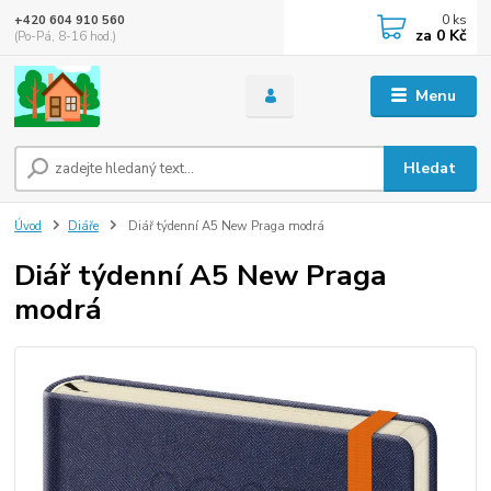
0
ks
+420 604 910 560
za
0 Kč
(Po-Pá, 8-16 hod.)
Menu
Hledat
Úvod
Diáře
Diář týdenní A5 New Praga modrá
Diář týdenní A5 New Praga
modrá