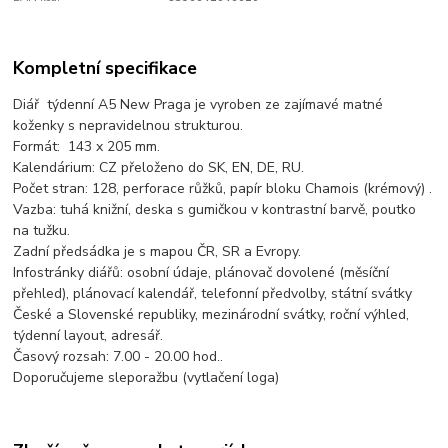
Kompletní specifikace
Diář týdenní A5 New Praga je vyroben ze zajímavé matné
koženky s nepravidelnou strukturou.
Formát: 143 x 205 mm.
Kalendárium: CZ přeloženo do SK, EN, DE, RU.
Počet stran: 128, perforace růžků, papír bloku Chamois (krémový) .
Vazba: tuhá knižní, deska s gumičkou v kontrastní barvě, poutko
na tužku.
Zadní předsádka je s mapou ČR, SR a Evropy.
Infostránky diářů: osobní údaje, plánovač dovolené (měsíční
přehled), plánovací kalendář, telefonní předvolby, státní svátky
České a Slovenské republiky, mezinárodní svátky, roční výhled,
týdenní layout, adresář.
Časový rozsah: 7.00 - 20.00 hod..
Doporučujeme sleporažbu (vytlačení loga)