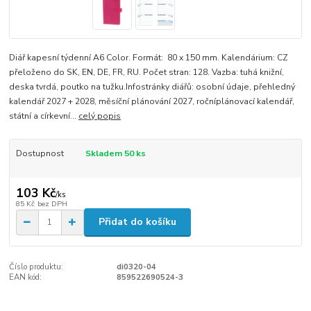
Diář kapesní týdenní A6 Color. Formát: 80 x 150 mm. Kalendárium: CZ
přeloženo do SK, EN, DE, FR, RU. Počet stran: 128. Vazba: tuhá knižní,
deska tvrdá, poutko na tužku.Infostránky diářů: osobní údaje, přehledný
kalendář 2027 + 2028, měsíční plánování 2027, ročníplánovací kalendář,
státní a církevní...
celý popis
Dostupnost
Skladem 50 ks
103 Kč
/
ks
85 Kč
bez DPH
Přidat do košíku
Číslo produktu:
di0320-04
EAN kód:
859522690524-3