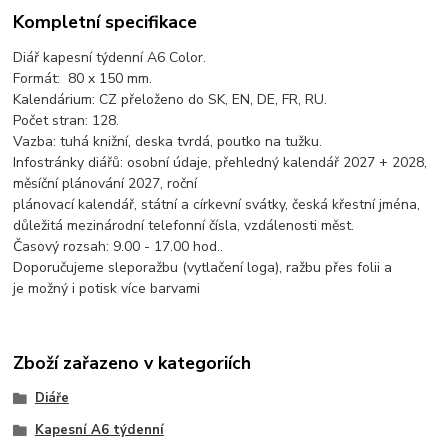
Kompletní specifikace
Diář kapesní týdenní A6 Color.
Formát: 80 x 150 mm.
Kalendárium: CZ přeloženo do SK, EN, DE, FR, RU.
Počet stran: 128.
Vazba: tuhá knižní, deska tvrdá, poutko na tužku.
Infostránky diářů: osobní údaje, přehledný kalendář 2027 + 2028,
měsíční plánování 2027, roční
plánovací kalendář, státní a církevní svátky, česká křestní jména,
důležitá mezinárodní telefonní čísla, vzdálenosti měst.
Časový rozsah: 9.00 - 17.00 hod..
Doporučujeme sleporažbu (vytlačení loga), ražbu přes folii a
je možný i potisk více barvami
Zboží zařazeno v kategoriích
Diáře
Kapesní A6 týdenní