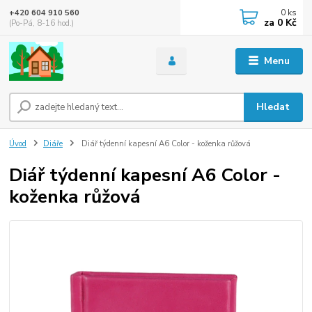
0
ks
+420 604 910 560
za
0 Kč
(Po-Pá, 8-16 hod.)
Menu
Hledat
Úvod
Diáře
Diář týdenní kapesní A6 Color - koženka růžová
Diář týdenní kapesní A6 Color -
koženka růžová