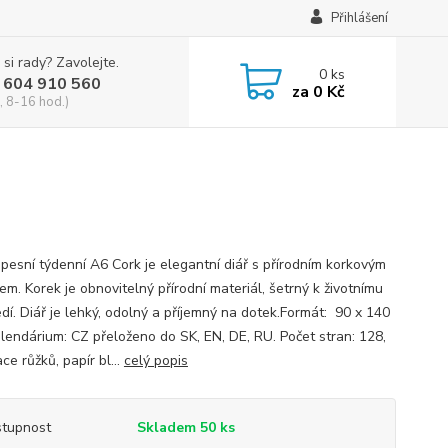
Přihlášení
 si rady? Zavolejte.
0
ks
 604 910 560
za
0 Kč
, 8-16 hod.)
apesní týdenní A6 Cork je elegantní diář s přírodním korkovým
m. Korek je obnovitelný přírodní materiál, šetrný k životnímu
dí. Diář je lehký, odolný a příjemný na dotek.Formát: 90 x 140
lendárium: CZ přeloženo do SK, EN, DE, RU. Počet stran: 128,
ce růžků, papír bl...
celý popis
tupnost
Skladem 50 ks