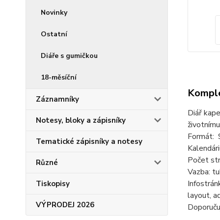
Novinky
Ostatní
Diáře s gumičkou
18-měsíční
Komple
Záznamníky
Diář kape
Notesy, bloky a zápisníky
životnímu
Formát: 
Tematické zápisníky a notesy
Kalendár
Počet str
Různé
Vazba: tu
Infostrán
Tiskopisy
layout, a
VÝPRODEJ 2026
Doporučuj