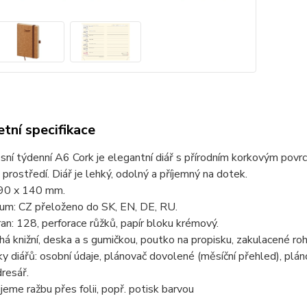
tní specifikace
sní týdenní A6 Cork je elegantní diář s přírodním korkovým povrc
 prostředí. Diář je lehký, odolný a příjemný na dotek.
90 x 140 mm.
ium: CZ přeloženo do SK, EN, DE, RU.
an: 128, perforace růžků, papír bloku krémový.
há knižní, deska a s gumičkou, poutko na propisku, zakulacené roh
ky diářů: osobní údaje, plánovač dovolené (měsíční přehled), plán
dresář.
eme ražbu přes folii, popř. potisk barvou