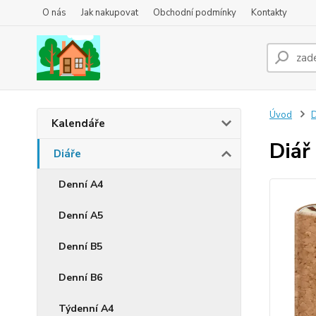
O nás
Jak nakupovat
Obchodní podmínky
Kontakty
Úvod
D
Kalendáře
Diář
Diáře
Denní A4
Denní A5
Denní B5
Denní B6
Týdenní A4