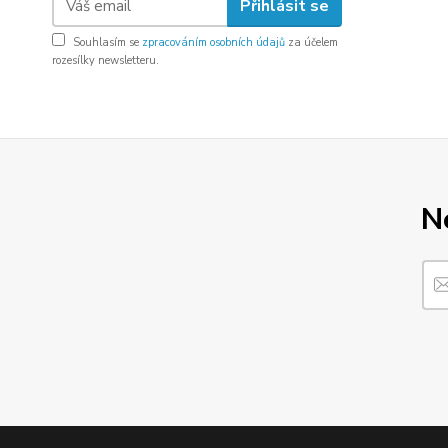
Přihlásit se
Souhlasím se
zpracováním osobních údajů
za účelem
rozesílky newsletteru.
N