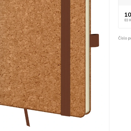
10
83 
Číslo p