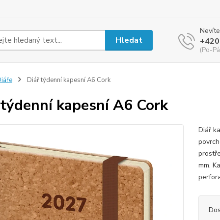
Nevíte
Hledat
+420
(Po-Pá
iáře
Diář týdenní kapesní A6 Cork
 týdenní kapesní A6 Cork
Diář k
povrche
prostře
mm. Ka
perfora
Dos