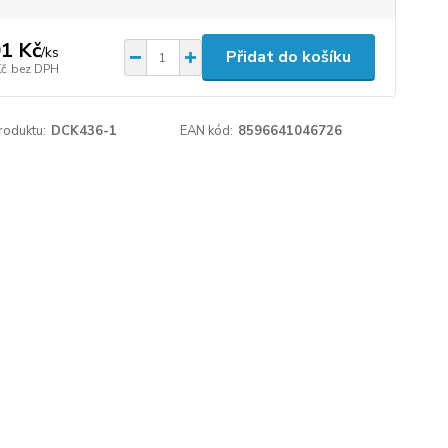
1 Kč
/
ks
Přidat do košíku
Kč
bez DPH
roduktu:
DCK436-1
EAN kód:
8596641046726