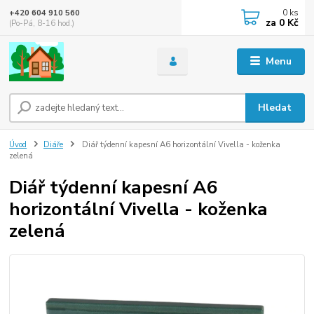
0
ks
+420 604 910 560
za
0 Kč
(Po-Pá, 8-16 hod.)
Menu
Hledat
Úvod
Diáře
Diář týdenní kapesní A6 horizontální Vivella - koženka
zelená
Diář týdenní kapesní A6
horizontální Vivella - koženka
zelená