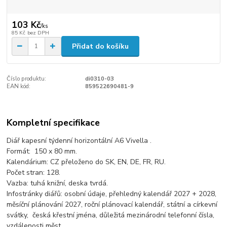
103 Kč
/
ks
85 Kč
bez DPH
Přidat do košíku
Číslo produktu:
di0310-03
EAN kód:
859522690481-9
Kompletní specifikace
Diář kapesní týdenní horizontální A6 Vivella .
Formát: 150 x 80 mm.
Kalendárium: CZ přeloženo do SK, EN, DE, FR, RU.
Počet stran: 128.
Vazba: tuhá knižní, deska tvrdá.
Infostránky diářů: osobní údaje, přehledný kalendář 2027 + 2028,
měsíční plánování 2027, roční plánovací kalendář, státní a církevní
svátky, česká křestní jména, důležitá mezinárodní telefonní čísla,
vzdálenosti měst.