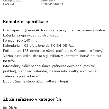
Číslo produktu:
DNP436-7
EAN kód:
8596641046689
Kompletní specifikace
Diář kapesní týdenní A6 New Praga je vyroben ze zajímavé matné
koženky s nepravidelnou strukturou.
Formát: 90 x 140 mm.
Kalendárium: CZ přeloženo do SK, EN, DE, RU.
Počet stran: 128, perforace růžků, papír bloku Chamois (krémový).
Vazba: tuhá knižní, deska s gumičkou v kontrastní barvě, poutko
na tužku.
Infostránky diářů: osobní údaje, plánovač dovolené (měsíční
přehled), plánovací kalendář, mezinárodní svátky, roční výhled,
týdenní layout, adresář.
Doporučujeme sleporažbu (vytlačení loga)
Zboží zařazeno v kategoriích
Diáře