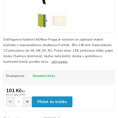
Diář kapesní týdenní A6 New Praga je vyroben ze zajímavé matné
koženky s nepravidelnou strukturou.Formát: 90 x 140 mm. Kalendárium:
CZ přeloženo do SK, EN, DE, RU. Počet stran: 128, perforace růžků, papír
bloku Chamois (krémový). Vazba: tuhá knižní, deska s gumičkou v
kontrastní barvě, poutko na tu...
celý popis
Dostupnost
Skladem 50 ks
101 Kč
/
ks
83 Kč
bez DPH
Přidat do košíku