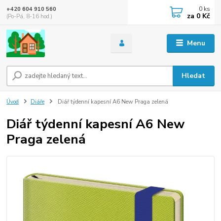
0
ks
+420 604 910 560
za
0 Kč
(Po-Pá, 8-16 hod.)
Menu
Hledat
Úvod
Diáře
Diář týdenní kapesní A6 New Praga zelená
Diář týdenní kapesní A6 New
Praga zelená