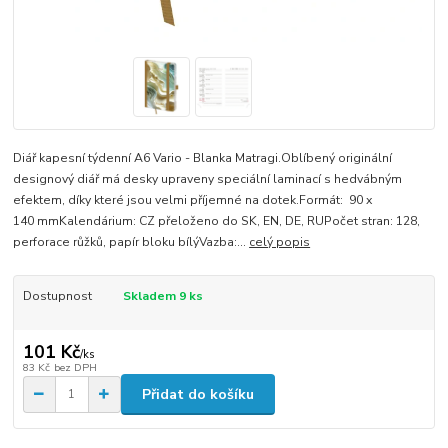
Diář kapesní týdenní A6 Vario - Blanka Matragi.Oblíbený originální
designový diář má desky upraveny speciální laminací s hedvábným
efektem, díky které jsou velmi příjemné na dotek.Formát: 90 x
140 mmKalendárium: CZ přeloženo do SK, EN, DE, RUPočet stran: 128,
perforace růžků, papír bloku bílýVazba:...
celý popis
Dostupnost
Skladem 9 ks
101 Kč
/
ks
83 Kč
bez DPH
Přidat do košíku