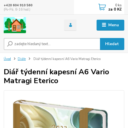
0
ks
+420 604 910 560
za
0 Kč
(Po-Pá, 8-16 hod.)
Menu
Hledat
Úvod
Diáře
Diář týdenní kapesní A6 Vario Matragi Eterico
Diář týdenní kapesní A6 Vario
Matragi Eterico