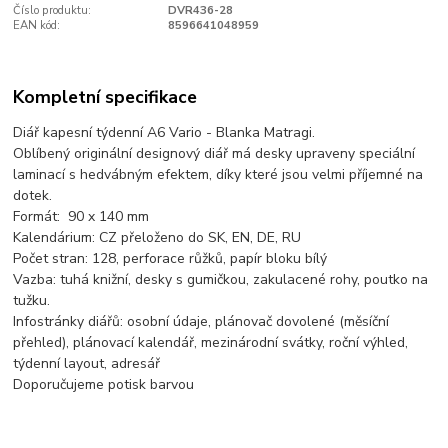
Číslo produktu:
DVR436-28
EAN kód:
8596641048959
Kompletní specifikace
Diář kapesní týdenní A6 Vario - Blanka Matragi.
Oblíbený originální designový diář má desky upraveny speciální
laminací s hedvábným efektem, díky které jsou velmi příjemné na
dotek.
Formát: 90 x 140 mm
Kalendárium: CZ přeloženo do SK, EN, DE, RU
Počet stran: 128, perforace růžků, papír bloku bílý
Vazba: tuhá knižní, desky s gumičkou, zakulacené rohy, poutko na
tužku.
Infostránky diářů: osobní údaje, plánovač dovolené (měsíční
přehled), plánovací kalendář, mezinárodní svátky, roční výhled,
týdenní layout, adresář
Doporučujeme potisk barvou