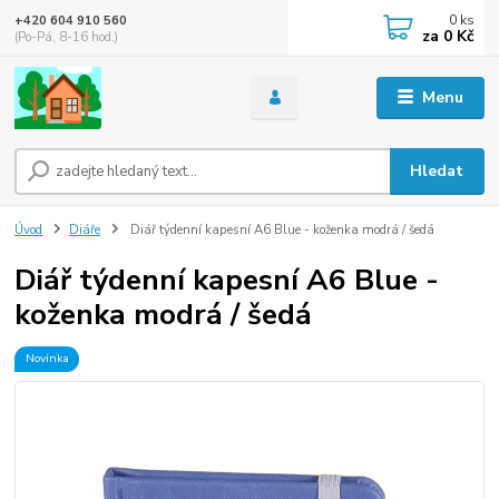
0
ks
+420 604 910 560
za
0 Kč
(Po-Pá, 8-16 hod.)
Menu
Hledat
Úvod
Diáře
Diář týdenní kapesní A6 Blue - koženka modrá / šedá
Diář týdenní kapesní A6 Blue -
koženka modrá / šedá
Novinka