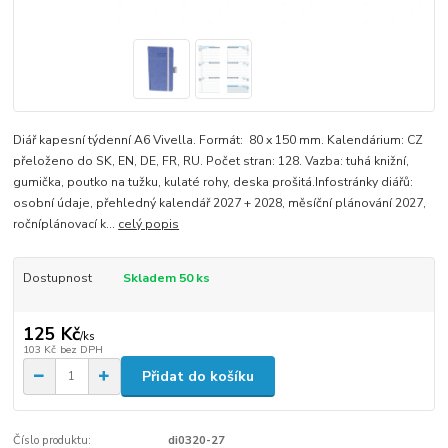
Diář kapesní týdenní A6 Vivella. Formát: 80 x 150 mm. Kalendárium: CZ
přeloženo do SK, EN, DE, FR, RU. Počet stran: 128. Vazba: tuhá knižní,
gumička, poutko na tužku, kulaté rohy, deska prošitá.Infostránky diářů:
osobní údaje, přehledný kalendář 2027 + 2028, měsíční plánování 2027,
ročníplánovací k...
celý popis
Dostupnost
Skladem 50 ks
125 Kč
/
ks
103 Kč
bez DPH
Přidat do košíku
Číslo produktu:
di0320-27