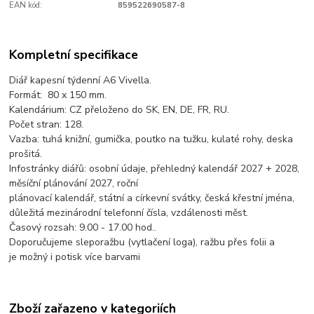
EAN kód:
859522690587-8
Kompletní specifikace
Diář kapesní týdenní A6 Vivella.
Formát: 80 x 150 mm.
Kalendárium: CZ přeloženo do SK, EN, DE, FR, RU.
Počet stran: 128.
Vazba: tuhá knižní, gumička, poutko na tužku, kulaté rohy, deska
prošitá.
Infostránky diářů: osobní údaje, přehledný kalendář 2027 + 2028,
měsíční plánování 2027, roční
plánovací kalendář, státní a církevní svátky, česká křestní jména,
důležitá mezinárodní telefonní čísla, vzdálenosti měst.
Časový rozsah: 9.00 - 17.00 hod..
Doporučujeme sleporažbu (vytlačení loga), ražbu přes folii a
je možný i potisk více barvami
Zboží zařazeno v kategoriích