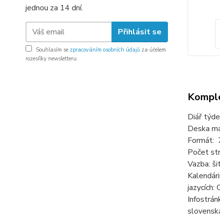
jednou za 14 dní.
Přihlásit se
Souhlasím se
zpracováním osobních údajů
za účelem
rozesílky newsletteru.
Komple
Diář týde
Deska má
Formát: 
Počet str
Vazba: ši
Kalendári
jazycích:
Infostrán
slovenská