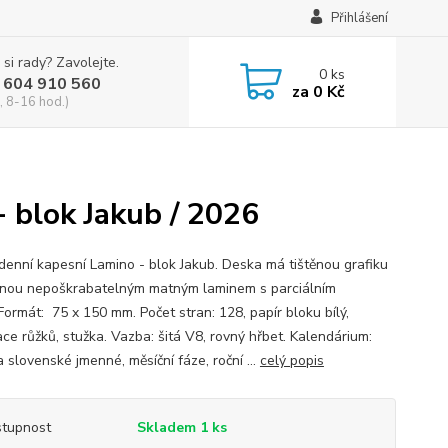
Přihlášení
 si rady? Zavolejte.
0
ks
 604 910 560
za
0 Kč
, 8-16 hod.)
- blok Jakub / 2026
ýdenní kapesní Lamino - blok Jakub. Deska má tištěnou grafiku
nou nepoškrabatelným matným laminem s parciálním
Formát: 75 x 150 mm. Počet stran: 128, papír bloku bílý,
ace růžků, stužka. Vazba: šitá V8, rovný hřbet. Kalendárium:
 slovenské jmenné, měsíční fáze, roční ...
celý popis
tupnost
Skladem 1 ks