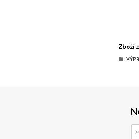
Zboží 
VÝPR
N