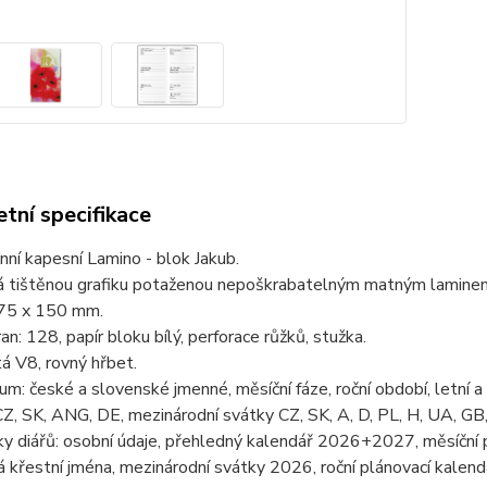
tní specifikace
nní kapesní Lamino - blok Jakub.
 tištěnou grafiku potaženou nepoškrabatelným matným laminem 
75 x 150 mm.
an: 128, papír bloku bílý, perforace růžků, stužka.
tá V8, rovný hřbet.
um: české a slovenské jmenné, měsíční fáze, roční období, letní a
 CZ, SK, ANG, DE, mezinárodní svátky CZ, SK, A, D, PL, H, UA, GB,
ky diářů: osobní údaje, přehledný kalendář 2026+2027, měsíční
 křestní jména, mezinárodní svátky 2026, roční plánovací kalen