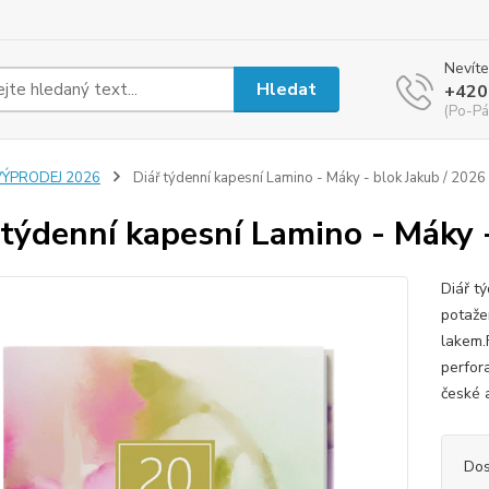
Nevíte
Hledat
+420
(Po-Pá
VÝPRODEJ 2026
Diář týdenní kapesní Lamino - Máky - blok Jakub / 2026
 týdenní kapesní Lamino - Máky 
Diář t
potaže
lakem.
perfor
české a
Dos