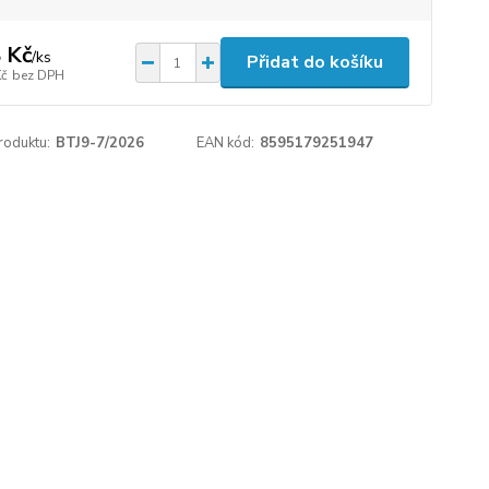
 Kč
/
ks
Přidat do košíku
Kč
bez DPH
roduktu:
BTJ9-7/2026
EAN kód:
8595179251947