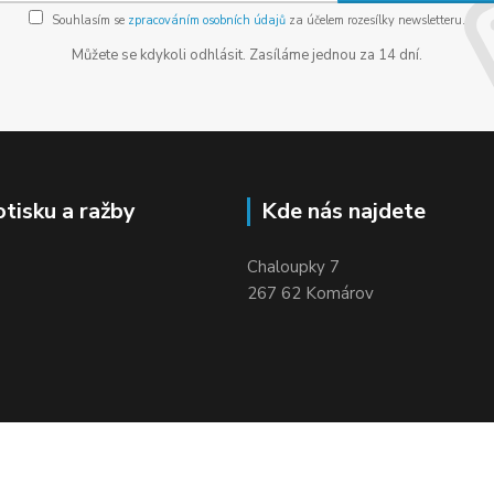
Souhlasím se
zpracováním osobních údajů
za účelem rozesílky newsletteru.
Můžete se kdykoli odhlásit. Zasíláme jednou za 14 dní.
otisku a ražby
Kde nás najdete
Chaloupky 7
267 62 Komárov