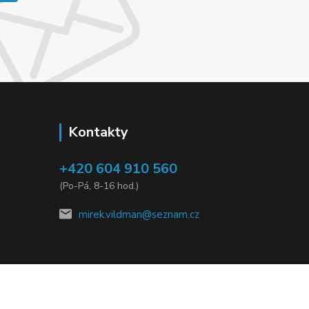
Kontakty
+420 604 910 560
(Po-Pá, 8-16 hod.)
mirek.vildman@seznam.cz