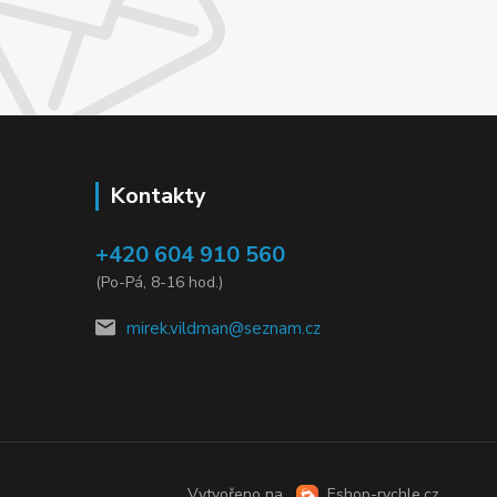
Kontakty
+420 604 910 560
(Po-Pá, 8-16 hod.)
mirek.vildman@seznam.cz
Vytvořeno na
Eshop-rychle.cz