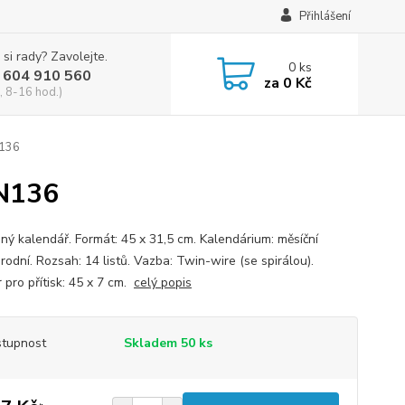
Přihlášení
 si rady? Zavolejte.
0
ks
 604 910 560
za
0 Kč
, 8-16 hod.)
N136
 N136
ný kalendář. Formát: 45 x 31,5 cm. Kalendárium: měsíční
rodní. Rozsah: 14 listů. Vazba: Twin-wire (se spirálou).
 pro přítisk: 45 x 7 cm.
celý popis
tupnost
Skladem 50 ks