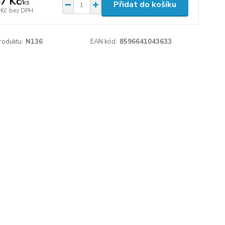
7 Kč
/
ks
Přidat do košíku
 Kč
bez DPH
roduktu:
N136
EAN kód:
8596641043633