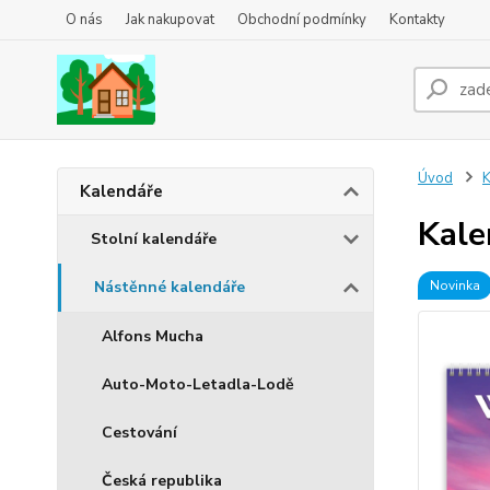
O nás
Jak nakupovat
Obchodní podmínky
Kontakty
Úvod
K
Kalendáře
Kale
Stolní kalendáře
Nástěnné kalendáře
Novinka
Alfons Mucha
Auto-Moto-Letadla-Lodě
Cestování
Česká republika