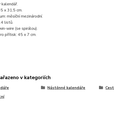
 kalendář.
5 x 31,5 cm.
um: měsíční mezinárodní.
4 listů.
in-wire (se spirálou).
ro přítisk: 45 x 7 cm.
zařazeno v kategoriích
ndáře
Nástěnné kalendáře
Cest
tní