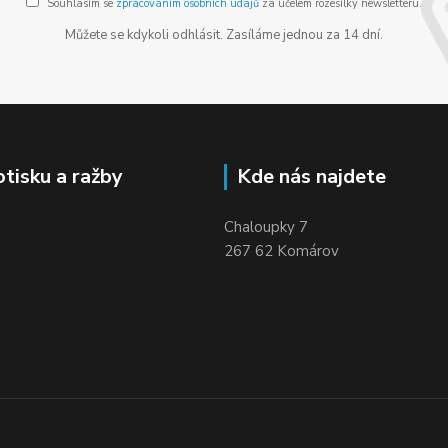
Souhlasím se
zpracováním osobních údajů
za účelem rozesílky newsletteru.
Můžete se kdykoli odhlásit. Zasíláme jednou za 14 dní.
otisku a ražby
Kde nás najdete
Chaloupky 7
267 62 Komárov