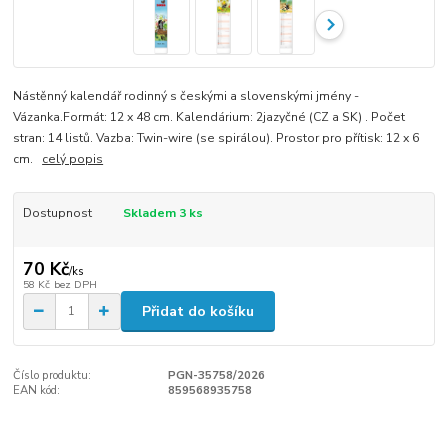
Nástěnný kalendář rodinný s českými a slovenskými jmény -
Vázanka.Formát: 12 x 48 cm. Kalendárium: 2jazyčné (CZ a SK) . Počet
stran: 14 listů. Vazba: Twin-wire (se spirálou). Prostor pro přítisk: 12 x 6
cm.
celý popis
Dostupnost
Skladem 3 ks
70 Kč
/
ks
58 Kč
bez DPH
Přidat do košíku
Číslo produktu:
PGN-35758/2026
EAN kód:
859568935758