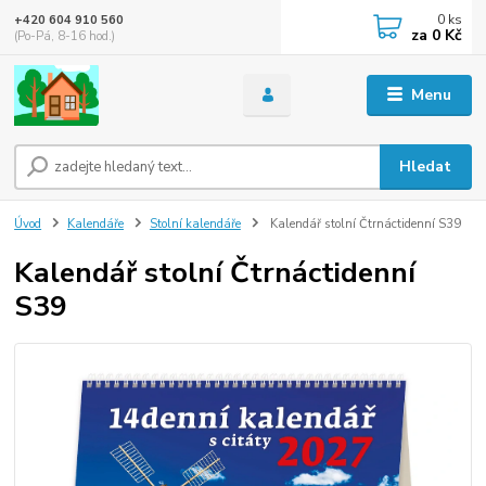
0
ks
+420 604 910 560
za
0 Kč
(Po-Pá, 8-16 hod.)
Menu
Hledat
Úvod
Kalendáře
Stolní kalendáře
Kalendář stolní Čtrnáctidenní S39
Kalendář stolní Čtrnáctidenní
S39