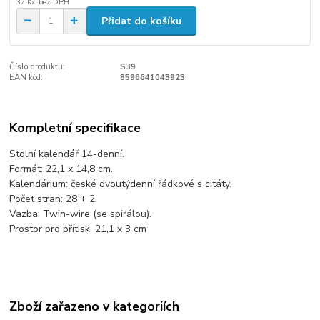
32 Kč
bez DPH
Přidat do košíku
Číslo produktu:
S39
EAN kód:
8596641043923
Kompletní specifikace
Stolní kalendář 14-denní.
Formát: 22,1 x 14,8 cm.
Kalendárium: české dvoutýdenní řádkové s citáty.
Počet stran: 28 + 2.
Vazba: Twin-wire (se spirálou).
Prostor pro přítisk: 21,1 x 3 cm
Zboží zařazeno v kategoriích