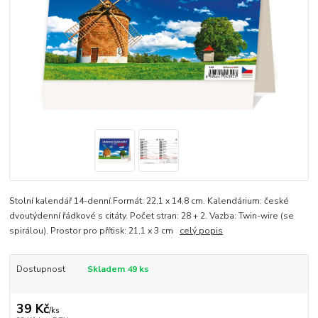
Stolní kalendář 14-denní.Formát: 22,1 x 14,8 cm. Kalendárium: české
dvoutýdenní řádkové s citáty. Počet stran: 28 + 2. Vazba: Twin-wire (se
spirálou). Prostor pro přítisk: 21,1 x 3 cm
celý popis
Dostupnost
Skladem 49 ks
39 Kč
/
ks