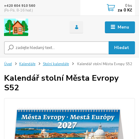
0
ks
+420 604 910 560
za
0 Kč
(Po-Pá, 8-16 hod.)
Menu
Hledat
Úvod
Kalendáře
Stolní kalendáře
Kalendář stolní Města Evropy S52
Kalendář stolní Města Evropy
S52