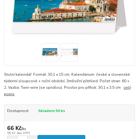
Stolní kalendář. Formát: 30,1 x 15 cm. Kalendárium: české a slovenské
týdenní sloupcové + roční období, 3měsíční přehled. Počet stran: 60 +
2. Vazba: Twin-wire (se spirálou). Prostor pro přítisk: 30,1 x 3,5 cm
celý
popis
Dostupnost
Skladem 50 ks
66 Kč
/
ks
55 Kč
bez DPH