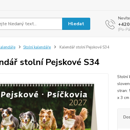
Nevíte
Hledat
+420
(Po-Pá
alendáře
Stolní kalendáře
Kalendář stolní Pejskové S34
ndář stolní Pejskové S34
Stolní
sloven
stran: 
x 3 
Dos