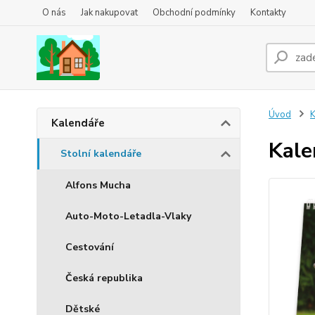
O nás
Jak nakupovat
Obchodní podmínky
Kontakty
Úvod
K
Kalendáře
Kale
Stolní kalendáře
Alfons Mucha
Auto-Moto-Letadla-Vlaky
Cestování
Česká republika
Dětské