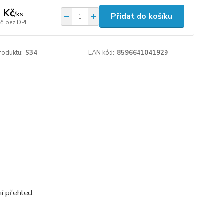
 Kč
/
ks
Přidat do košíku
Kč
bez DPH
roduktu:
S34
EAN kód:
8596641041929
í přehled.