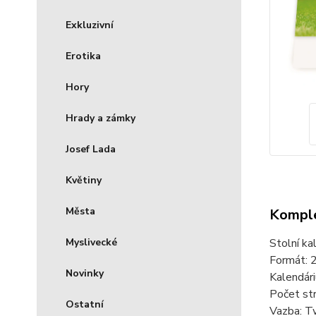
Exkluzivní
Erotika
Hory
Hrady a zámky
Josef Lada
Květiny
Města
Komple
Stolní ka
Myslivecké
Formát: 2
Novinky
Kalendári
Počet str
Ostatní
Vazba: Tw