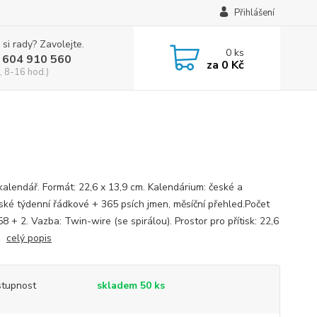
Přihlášení
 si rady? Zavolejte.
0
ks
 604 910 560
za
0 Kč
, 8-16 hod.)
 kalendář. Formát: 22,6 x 13,9 cm. Kalendárium: české a
ské týdenní řádkové + 365 psích jmen, měsíční přehled.Počet
58 + 2. Vazba: Twin-wire (se spirálou). Prostor pro přítisk: 22,6
cm
celý popis
tupnost
skladem 50 ks