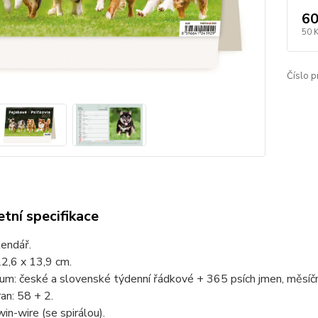
60
50 
Číslo p
tní specifikace
lendář.
2,6 x 13,9 cm.
um: české a slovenské týdenní řádkové + 365 psích jmen, měsíčn
an: 58 + 2.
in-wire (se spirálou).