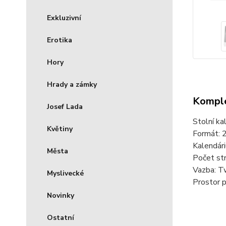
Exkluzivní
Erotika
Hory
Hrady a zámky
Komple
Josef Lada
Stolní ka
Květiny
Formát: 2
Kalendári
Města
Počet str
Vazba: Tw
Myslivecké
Prostor p
Novinky
Ostatní