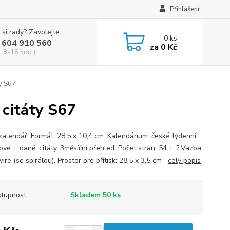
Přihlášení
 si rady? Zavolejte.
0
ks
 604 910 560
za
0 Kč
, 8-16 hod.)
ty S67
 citáty S67
 kalendář. Formát: 28,5 x 10,4 cm. Kalendárium: české týdenní
vé + daně, citáty, 3měsíční přehled. Počet stran: 54 + 2.Vazba:
re (se spirálou). Prostor pro přítisk: 28,5 x 3,5 cm
celý popis
tupnost
Skladem 50 ks