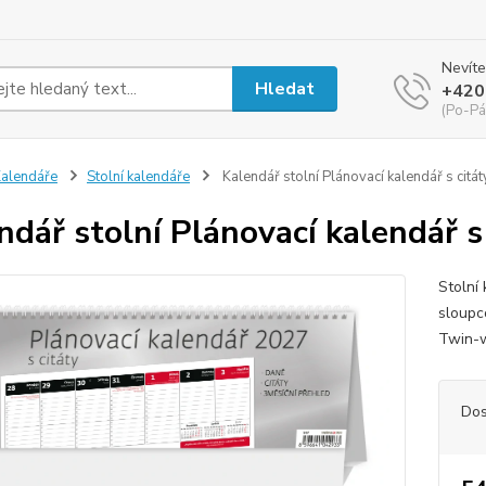
Nevíte
Hledat
+420
(Po-Pá
alendáře
Stolní kalendáře
Kalendář stolní Plánovací kalendář s citá
ndář stolní Plánovací kalendář s
Stolní
sloupco
Twin-wi
Dos