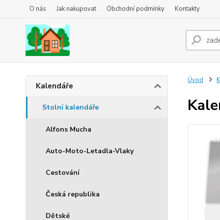
O nás
Jak nakupovat
Obchodní podmínky
Kontakty
Úvod
K
Kalendáře
Kale
Stolní kalendáře
Alfons Mucha
Auto-Moto-Letadla-Vlaky
Cestování
Česká republika
Dětské