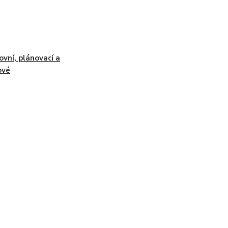
ovní, plánovací a
ové