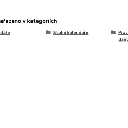
zařazeno v kategoriích
ndáře
Stolní kalendáře
Prac
daň