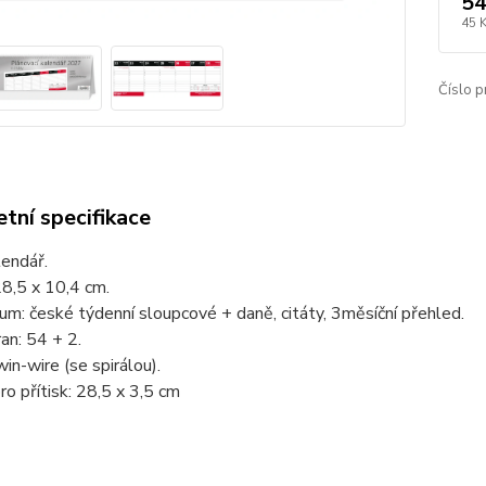
54
45 
Číslo p
tní specifikace
lendář.
8,5 x 10,4 cm.
um: české týdenní sloupcové + daně, citáty, 3měsíční přehled.
an: 54 + 2.
in-wire (se spirálou).
ro přítisk: 28,5 x 3,5 cm