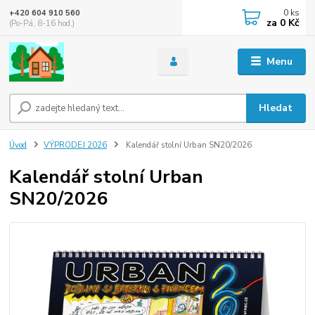
0
ks
+420 604 910 560
za
0 Kč
(Po-Pá, 8-16 hod.)
Menu
Hledat
Úvod
VÝPRODEJ 2026
Kalendář stolní Urban SN20/2026
Kalendář stolní Urban
SN20/2026