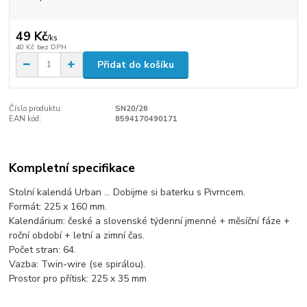
49 Kč
/
ks
40 Kč
bez DPH
Přidat do košíku
Číslo produktu:
SN20/26
EAN kód:
8594170490171
Kompletní specifikace
Stolní kalendá Urban ... Dobijme si baterku s Pivrncem.
Formát: 225 x 160 mm.
Kalendárium: české a slovenské týdenní jmenné + měsíční fáze +
roční období + letní a zimní čas.
Počet stran: 64.
Vazba: Twin-wire (se spirálou).
Prostor pro přítisk: 225 x 35 mm