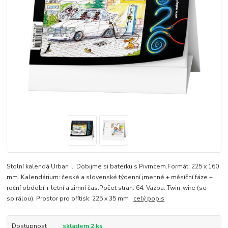
Stolní kalendá Urban ... Dobijme si baterku s Pivrncem.Formát: 225 x 160
mm. Kalendárium: české a slovenské týdenní jmenné + měsíční fáze +
roční období + letní a zimní čas.Počet stran: 64. Vazba: Twin-wire (se
spirálou). Prostor pro přítisk: 225 x 35 mm
celý popis
Dostupnost
skladem 2 ks