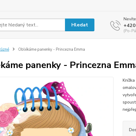
Nevíte
Hledat
+420
(Po-Pá
Různé
Oblékáme panenky - Princezna Emma
káme panenky - Princezna Emm
Knížka 
omalov
vytvoř
spoust
nejpře
Dos