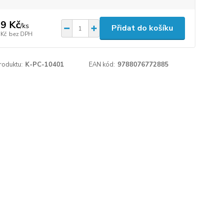
9 Kč
/
ks
Přidat do košíku
 Kč
bez DPH
roduktu:
K-PC-10401
EAN kód:
9788076772885