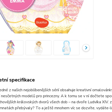
tní specifikace
jedné z našich nejoblíbenějších sérií obsahuje kreativní omalová
 nesčetných modelů pro princezny. A k tomu se v ní dočtete spou
hovějších královských dvorů všech dob – na dvoře Ludvíka XIV. 
mnatách přebývaly? To a ještě mnohem víc se dozvíte, vydáte-l