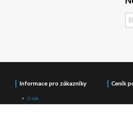
N
Informace pro zákazníky
Ceník p
O nás
Jak nakupovat
Obchodní podmínky