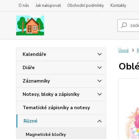
O nás
Jak nakupovat
Obchodní podmínky
Kontakty
Úvod
Kalendáře
Oblé
Diáře
Záznamníky
Notesy, bloky a zápisníky
Tematické zápisníky a notesy
Různé
Magnetické bločky