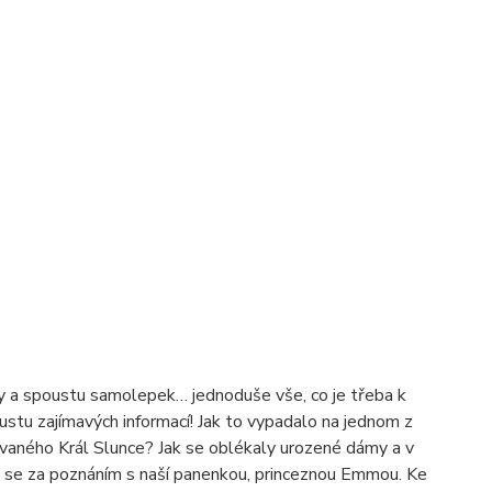
nky a spoustu samolepek… jednoduše vše, co je třeba k
stu zajímavých informací! Jak to vypadalo na jednom z
zvaného Král Slunce? Jak se oblékaly urozené dámy a v
i se za poznáním s naší panenkou, princeznou Emmou. Ke