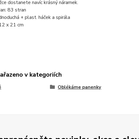
žce dostanete navíc krásný náramek.
an: 83 stran
dnoduchá + plast. háček a spirála
12 x 21 cm
zařazeno v kategoriích
é
Oblékáme panenky