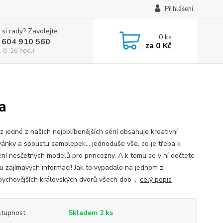
Přihlášení
 si rady? Zavolejte.
0
ks
 604 910 560
za
0 Kč
, 8-16 hod.)
a
z jedné z našich nejoblíbenějších sérií obsahuje kreativní
ánky a spoustu samolepek… jednoduše vše, co je třeba k
ení nesčetných modelů pro princezny. A k tomu se v ní dočtete
u zajímavých informací! Jak to vypadalo na jednom z
pychovějších královských dvorů všech dob ...
celý popis
tupnost
Skladem 2 ks