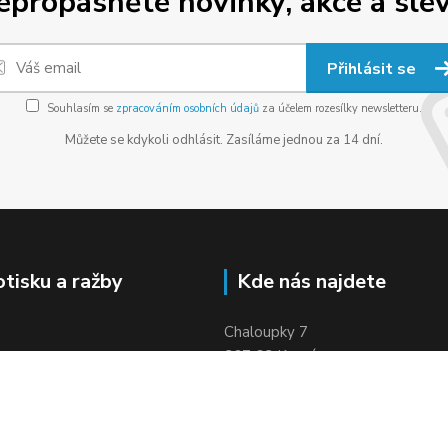
epropásněte novinky, akce a slev
Přihlásit se
Souhlasím se
zpracováním osobních údajů
za účelem rozesílky newsletteru.
Můžete se kdykoli odhlásit. Zasíláme jednou za 14 dní.
otisku a ražby
Kde nás najdete
Chaloupky 7
267 62 Komárov