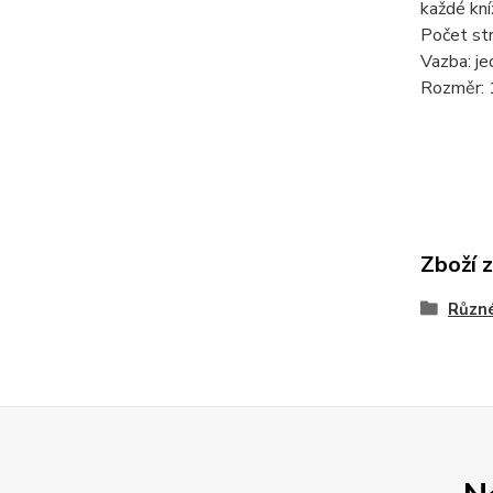
každé kní
Počet str
Vazba: je
Rozměr: 
Zboží 
Různ