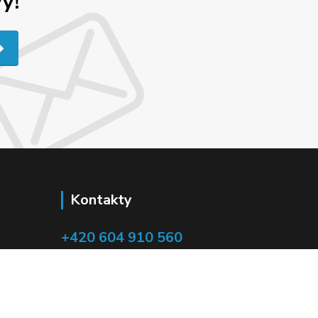
y!
Kontakty
+420 604 910 560
(Po-Pá, 8-16 hod.)
mirek.vildman@seznam.cz