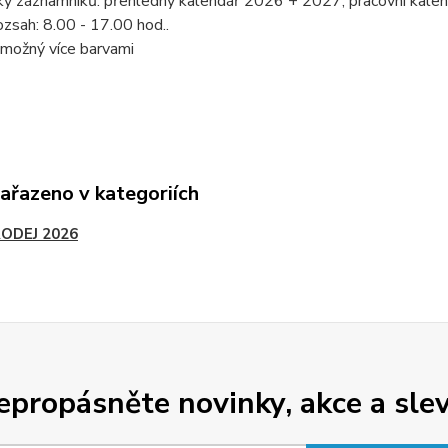
ky záznamníků: přehledný kalendář 2026 + 2027, pracovní kalen
zsah: 8.00 - 17.00 hod..
 možný více barvami
zařazeno v kategoriích
ODEJ 2026
epropásněte novinky, akce a slev