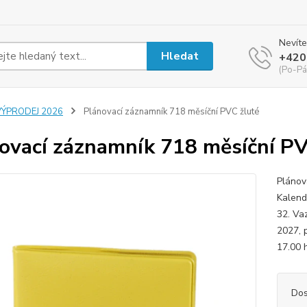
Nevíte
Hledat
+420
(Po-Pá
VÝPRODEJ 2026
Plánovací záznamník 718 měsíční PVC žluté
ovací záznamník 718 měsíční PV
Plánov
Kalend
32. Va
2027, 
17.00 
Dos