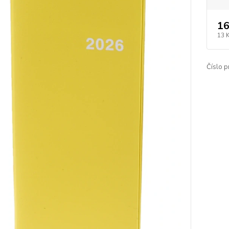
16
13 
Číslo p