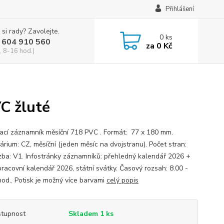
Přihlášení
 si rady? Zavolejte.
0
ks
 604 910 560
za
0 Kč
, 8-16 hod.)
C žluté
ací záznamník měsíční 718 PVC . Formát: 77 x 180 mm.
árium: CZ, měsíční (jeden měsíc na dvojstranu). Počet stran:
zba: V1. Infostránky záznamníků: přehledný kalendář 2026 +
pracovní kalendář 2026, státní svátky. Časový rozsah: 8.00 -
hod.. Potisk je možný více barvami
celý popis
tupnost
Skladem 1 ks