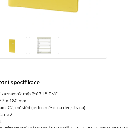
tní specifikace
í záznamník měsíční 718 PVC .
77 x 180 mm.
um: CZ, měsíční (jeden měsíc na dvojstranu).
an: 32.
1.