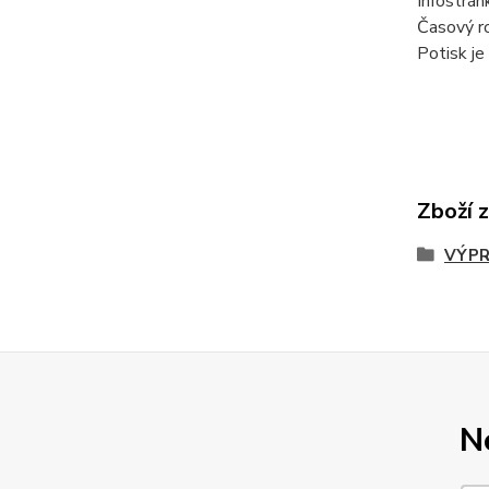
Infostrán
Časový ro
Potisk je
Zboží 
VÝPR
N