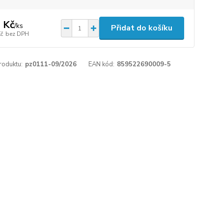
 Kč
/
ks
Přidat do košíku
Kč
bez DPH
roduktu:
pz0111-09/2026
EAN kód:
859522690009-5