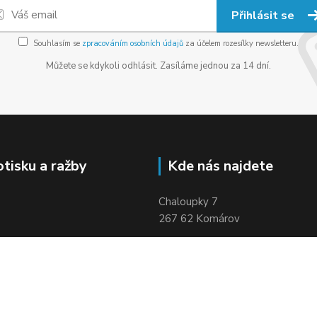
Přihlásit se
Souhlasím se
zpracováním osobních údajů
za účelem rozesílky newsletteru.
Můžete se kdykoli odhlásit. Zasíláme jednou za 14 dní.
otisku a ražby
Kde nás najdete
Chaloupky 7
267 62 Komárov