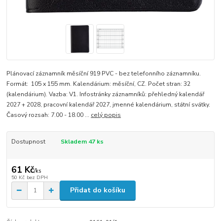
Plánovací záznamník měsíční 919 PVC - bez telefonního záznamníku.
Formát: 105 x 155 mm. Kalendárium: měsíční, CZ. Počet stran: 32
(kalendárium). Vazba: V1. Infostránky záznamníků: přehledný kalendář
2027 + 2028, pracovní kalendář 2027, jmenné kalendárium, státní svátky.
Časový rozsah: 7.00 - 18.00 ...
celý popis
Dostupnost
Skladem 47 ks
61 Kč
/
ks
50 Kč
bez DPH
Přidat do košíku