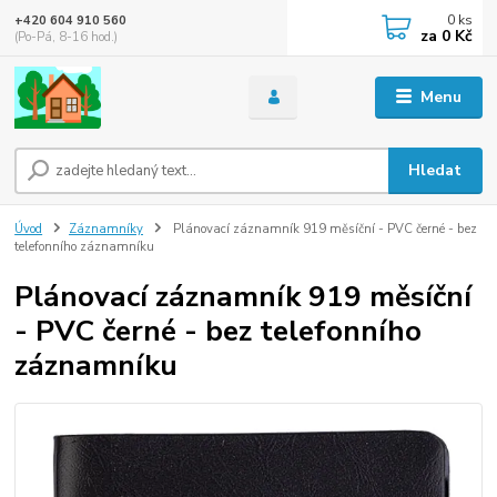
0
ks
+420 604 910 560
za
0 Kč
(Po-Pá, 8-16 hod.)
Menu
Hledat
Úvod
Záznamníky
Plánovací záznamník 919 měsíční - PVC černé - bez
telefonního záznamníku
Plánovací záznamník 919 měsíční
- PVC černé - bez telefonního
záznamníku