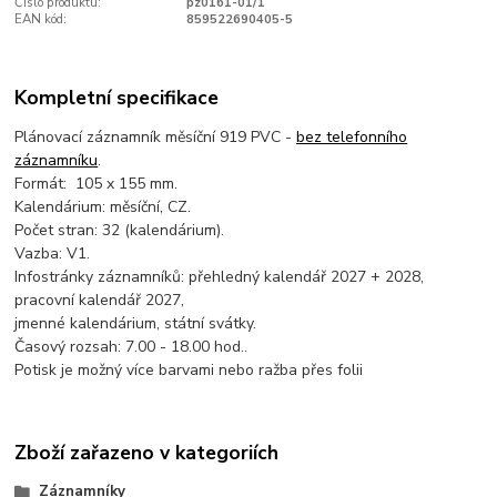
Číslo produktu:
pz0161-01/1
EAN kód:
859522690405-5
Kompletní specifikace
Plánovací záznamník měsíční 919 PVC -
bez telefonního
záznamníku
.
Formát: 105 x 155 mm.
Kalendárium: měsíční, CZ.
Počet stran: 32 (kalendárium).
Vazba: V1.
Infostránky záznamníků: přehledný kalendář 2027 + 2028,
pracovní kalendář 2027,
jmenné kalendárium, státní svátky.
Časový rozsah: 7.00 - 18.00 hod..
Potisk je možný více barvami nebo ražba přes folii
Zboží zařazeno v kategoriích
Záznamníky